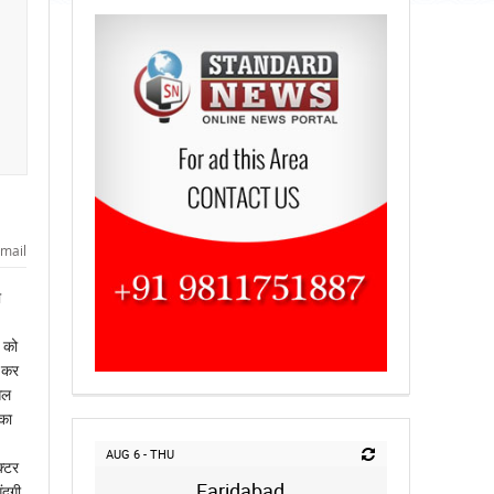
mail
ा
व को
ू कर
िल
का
AUG 6 - THU
क्टर
Faridabad
ंदगी