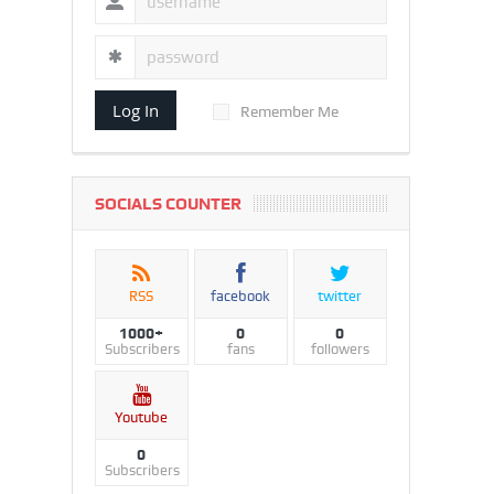
Log In
Remember Me
SOCIALS COUNTER
RSS
facebook
twitter
1000+
0
0
Subscribers
fans
followers
Youtube
0
Subscribers