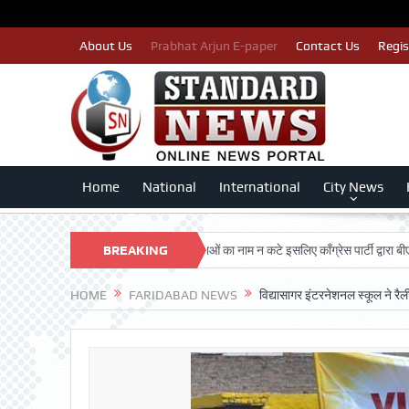
About Us
Prabhat Arjun E-paper
Contact Us
Regis
Home
National
International
City News
HAN TRUST
पात्र मतदाताओं का नाम न कटे इसलिए काँग्रेस पार्टी द्वारा बीएलए 2 किए ज
BREAKING
NEWS
HOME
FARIDABAD NEWS
विद्यासागर इंटरनेशनल स्कूल ने रै