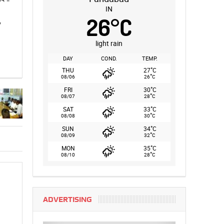
IN
26
°
C
,
light rain
DAY
COND.
TEMP.
°
THU
27
C
°
08/06
26
C
°
FRI
30
C
°
08/07
28
C
°
SAT
33
C
°
08/08
30
C
°
SUN
34
C
°
08/09
32
C
°
MON
35
C
°
08/10
28
C
ADVERTISING