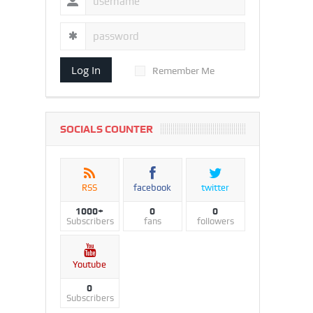
Log In
Remember Me
SOCIALS COUNTER
RSS
facebook
twitter
1000+
0
0
Subscribers
fans
followers
Youtube
0
Subscribers