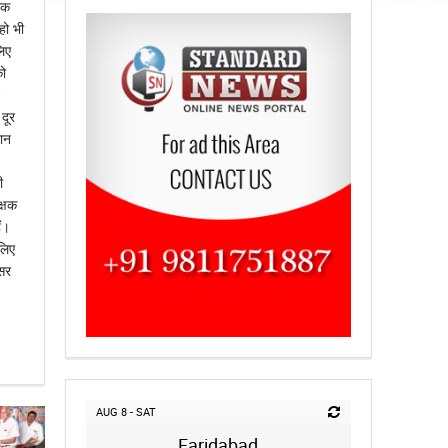
ेक
हो भी
लिए
को
दूर
मान
ी
क्षक
ं।
लिए
सर
AUG 8 - SAT
Faridabad