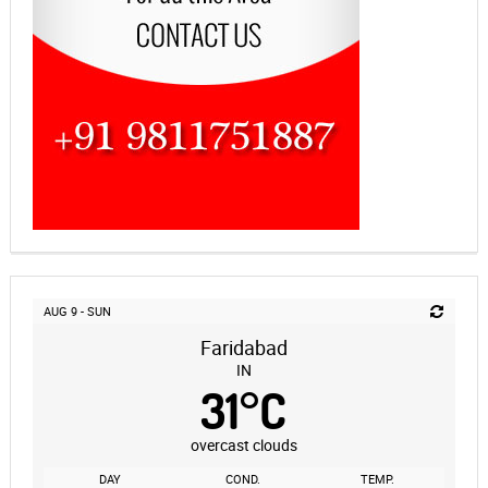
AUG 9 - SUN
Faridabad
IN
31
°
C
overcast clouds
DAY
COND.
TEMP.