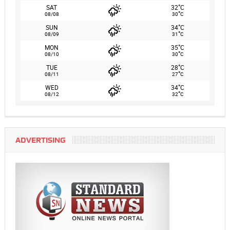
°
SAT
32
C
°
08/08
30
C
°
SUN
34
C
°
08/09
31
C
°
MON
35
C
°
08/10
30
C
°
TUE
28
C
°
08/11
27
C
°
WED
34
C
°
08/12
32
C
ADVERTISING