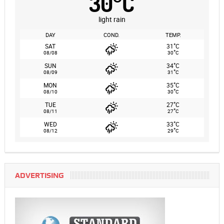
30
°
C
light rain
DAY
COND.
TEMP.
°
SAT
31
C
°
08/08
30
C
°
SUN
34
C
°
08/09
31
C
°
MON
35
C
°
08/10
30
C
°
TUE
27
C
°
08/11
27
C
°
WED
33
C
°
08/12
29
C
ADVERTISING