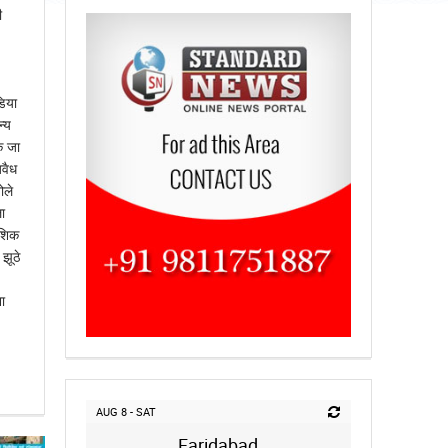
ी
डिया
न्य
े जा
अवैध
ोले
ा
ौशिक
झूठे
ा
AUG 8 - SAT
Faridabad