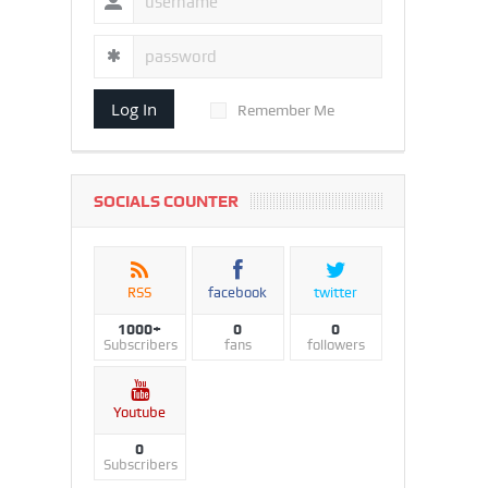
Log In
Remember Me
SOCIALS COUNTER
RSS
facebook
twitter
1000+
0
0
Subscribers
fans
followers
Youtube
0
Subscribers