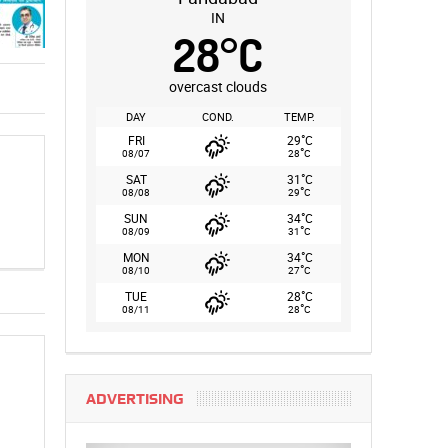
IN
28
°
C
overcast clouds
DAY
COND.
TEMP.
°
FRI
29
C
°
08/07
28
C
°
SAT
31
C
°
08/08
29
C
°
SUN
34
C
°
08/09
31
C
°
MON
34
C
°
08/10
27
C
°
TUE
28
C
°
08/11
28
C
ADVERTISING