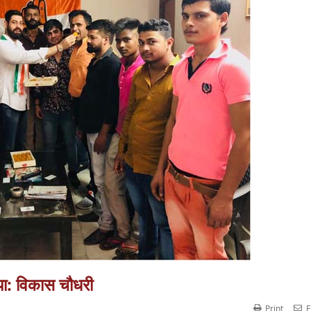
ा: विकास चौधरी
Print
E