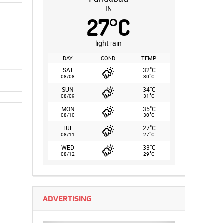
IN
27
°
C
light rain
DAY
COND.
TEMP.
°
SAT
32
C
°
08/08
30
C
°
SUN
34
C
°
08/09
31
C
°
MON
35
C
°
08/10
30
C
°
TUE
27
C
°
08/11
27
C
°
WED
33
C
°
08/12
29
C
ADVERTISING