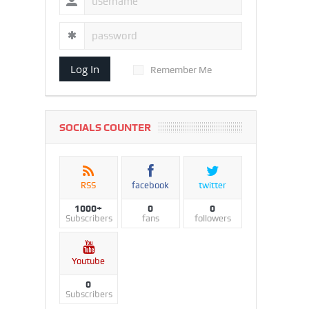
Log In
Remember Me
SOCIALS COUNTER
RSS
facebook
twitter
1000+
0
0
Subscribers
fans
followers
Youtube
0
Subscribers