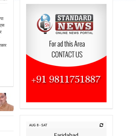
जपा
ीएस
र
रकार
AUG 8 - SAT
Faridabad