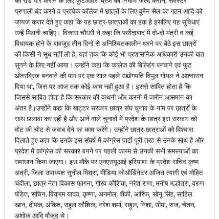
को रोड पार कराने के लिए फुटओवर ब्रिज का निर्माण जल्द कराने, सैमेस्टर
प्रणाली बंद करने व प्रत्येक कॉलेज में छात्रों के लिए वूमैन सेल का गठन आदि को
जायज करार देते हुए कहा कि यह छात्र-छात्राओं का हक है इसलिए यह सुविधाएं
उन्हें मिलनी चाहिए। विकास चौधरी ने कहा कि फरीदाबाद में दो-दो मंत्री व कई
विधायक होने के बावजूद तीन दिनों से अनिश्चितकालीन धरने पर बैठे इस छात्रों
की किसी ने सुध नहीं ली है, यहां तक कि कोई भी प्रशासनिक अधिकारी उनकी बात
सुनने के लिए नहीं आया। उन्होंने कहा कि कालेज की बिल्डिंग बनवाने एवं फुट
ओवरब्रिज बनवाने की मांग पर एक साल पहले उद्योगपति विपुल गोयल ने आश्वासन
दिया था, जिस पर आज तक कोई काम नहीं हुआ है। इससे साबित होता है कि
जिससे साबित होता है कि सरकार की कथनी और करनी में जमीन आसमान का
अंतर है।उन्होंने कहा कि खट्टर सरकार छात्र संघ चुनाव के नाम पर छात्रों के
साथ छलावा कर रही है और आने वाले चुनावों में प्रदेश के छात्र इस सरकार को
वोट की चोट से जवाब देने का काम करेंगे। उन्होंने छात्र-छात्राओं को विश्वास
दिलाते हुए कहा कि उनके इस संघर्ष में कांग्रेस पार्टी पूरी तरह से उनके साथ है और
प्रदेश में कांग्रेस की सरकार बनने पर पहली कलम से उनकी सभी समस्याओं का
समाधान किया जाएगा। इस मौके पर एनएसयूआई हरियाणा के प्रदेश सचिव कृष्ण
अत्री, जिला उपाध्यक्ष सुनील मिश्रा, मीडिया कोऑर्डिनेटर अजित त्यागी एवं मोहित
चंदीला, छात्र नेता विकास फागना, गौरव कौशिक, नरेश राणा, मनीष मल्होत्रा, वरुण
पंडित, सचिन, विक्रम यादव, कृष्णा, अनमोल, शैंकी, आरिफ, सोनू सिंह, साहिल
खान, दीपक, अंकित, राहुल कौशिक, नरेश शर्मा, राहुल, निशा, सीमा, राज, चेतन,
अशोक आदि मौजूद थे।