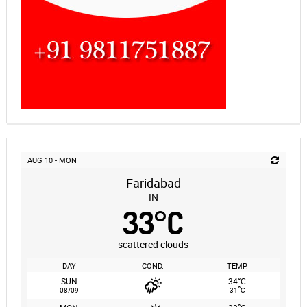
AUG 10 - MON
Faridabad
IN
33
°
C
scattered clouds
DAY
COND.
TEMP.
°
SUN
34
C
°
08/09
31
C