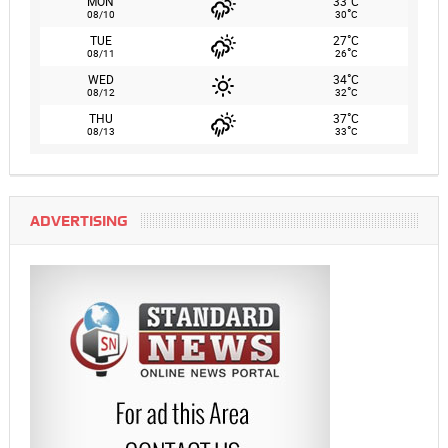
°
MON
33
C
°
08/10
30
C
°
TUE
27
C
°
08/11
26
C
°
WED
34
C
°
08/12
32
C
°
THU
37
C
°
08/13
33
C
ADVERTISING