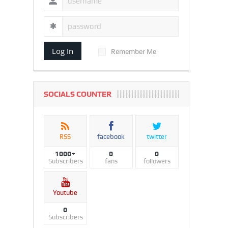
Log In
Remember Me
SOCIALS COUNTER
RSS
facebook
twitter
1000+
0
0
Subscribers
fans
followers
Youtube
0
Subscribers