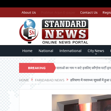
About Us
Prabhat Arjun E-paper
Contact Us
Regis
Home
National
International
City News
DARSHAN TRUST
BREAKING
पात्र मतदाताओं का नाम न कटे इसलिए काँग्रेस पार्टी द्वारा बीएलए 2
NEWS
HOME
FARIDABAD NEWS
हरियाणा में स्वास्थ्य सूचकों में ह