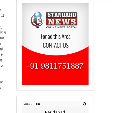
य
 एवं
।
ु
ज्य व
िन्न
ा
लाई।
 के
ित
ल्ड
िला
क
AUG 6 - THU
Faridabad