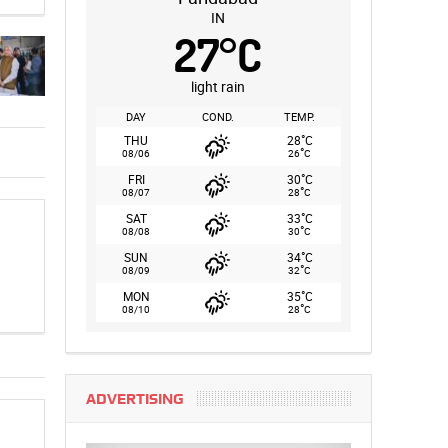
IN
27
°
C
light rain
DAY
COND.
TEMP.
°
THU
28
C
°
08/06
26
C
°
FRI
30
C
°
08/07
28
C
°
SAT
33
C
°
08/08
30
C
°
SUN
34
C
°
08/09
32
C
°
MON
35
C
°
08/10
28
C
ADVERTISING