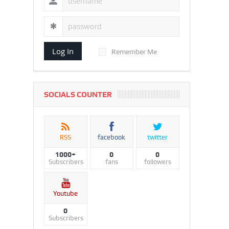
Log In
Remember Me
SOCIALS COUNTER
RSS
facebook
twitter
1000+
0
0
Subscribers
fans
followers
Youtube
0
Subscribers