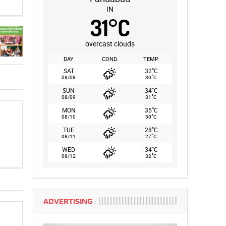
IN
31
°
C
overcast clouds
DAY
COND.
TEMP.
°
SAT
32
C
°
08/08
30
C
°
SUN
34
C
°
08/09
31
C
°
MON
35
C
°
08/10
30
C
°
TUE
28
C
°
08/11
27
C
°
WED
34
C
°
08/12
32
C
ADVERTISING