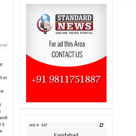
mail
वा
ने पर
 इस
त
ा
 अपनी
 दे
AUG 8 - SAT
एम
Faridabad