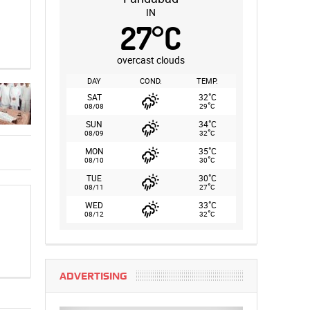
IN
27
°
C
overcast clouds
DAY
COND.
TEMP.
°
SAT
32
C
°
08/08
29
C
°
SUN
34
C
°
08/09
32
C
°
MON
35
C
°
08/10
30
C
°
TUE
30
C
°
08/11
27
C
°
WED
33
C
°
08/12
32
C
ADVERTISING