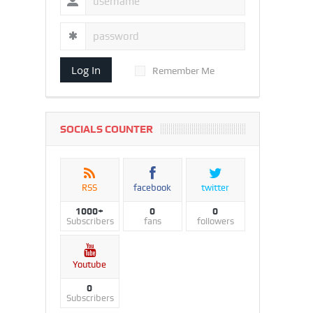
Log In
Remember Me
SOCIALS COUNTER
RSS
facebook
twitter
1000+
0
0
Subscribers
fans
followers
Youtube
0
Subscribers