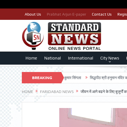
About Us
Prabhat Arjun E-paper
Contact Us
Regis
Home
National
International
City News
ा बीएलए 2 किए जा रहे तैयार: लखन कुमार सिंगला
BREAKING
सिद्धपीठ श्री हनुमान मंदिर का 68वां वार्ष
NEWS
HOME
FARIDABAD NEWS
जीवन में आगे बढने के लिए बुजुर्गों