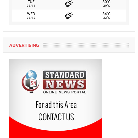
°
TUE
30
C
°
08/11
29
C
°
WED
34
C
°
08/12
33
C
ADVERTISING