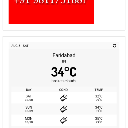
AUG 8 - SAT
Faridabad
IN
34
°
C
broken clouds
DAY
COND.
TEMP.
°
SAT
32
C
°
08/08
29
C
°
SUN
34
C
°
08/09
31
C
°
MON
35
C
°
08/10
29
C