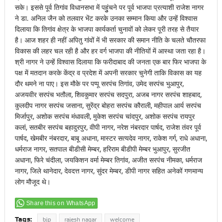
सके। इससे पूर्व तिगांव विधानसभा में पहुुंचने पर पूर्व भाजपा प्रत्याशी राजेश नागर
ने डा. अनिल जैन को तलवार भेंट करके उनका सम्मान किया और उन्हें विश्वास
दिलाया कि तिगांव क्षेत्र के भाजपा कार्यकर्ता चुनावों को लेकर पूरी तरह से तैयार
है। आज शहर ही नहीं अपितु गांवों में भी सरकार की समान नीति के चलते चौतरफा
विकास की लहर चल रही है और हर वर्ग भाजपा की नीतियों में आस्था जता रहा है।
श्री नागर ने उन्हें विश्वास दिलाया कि फरीदाबाद की जनता एक बार फिर भाजपा के
पक्ष में मतदान करके केंद्र व प्रदेश में अपनी सरकार चुनेगी ताकि विकास का यह
दौर थमने ना पाए। इस मौके पर पप्पू सरपंच तिगांव, उमेद सरपंच भुआपुर,
अजयवीर सरपंच भतौला, शिवकुमार सरपंच सदपुरा, अजब नागर सरपंच शाहबाद,
कुलदीप नागर सरपंच जसाना, सुरेंद्र बोहरा सरपंच कौराली, महीपाल आर्य सरपंच
मिर्जापुर, अशोक सरपंच मंधावली, मुकेश सरपंच चांदपुर, अशोक सरपंच रायपुर
कलां, सतबीर सरपंच बहादुरपुर, वीपी नागर, नरेश नंबरदार पार्षद, राजेश तंवर पूर्व
पार्षद, खेमबीर नंबरदार, बाबू अधाना, मास्टर सत्यदेव नागर, राकेश गर्ग, राधे अधाना,
धर्मराज नागर, सतपाल बीडीसी मेम्बर, हरिराम बीडीपी मेम्बर भुआपुर, सुरजीत
अधाना, फिरे चंदीला, जयकिशन वर्मा मेम्बर तिगांव, अजीत सरपंच नीमका, धर्मराज
नागर, जिले थानेदार, देवदत्त नागर, सुंदर मेम्बर, डीपी नागर सहित अनेकों गणमान्य
लोग मौजूद थे।
Share this on WhatsApp
Tags:
bjp
rajesh nagar
welcome