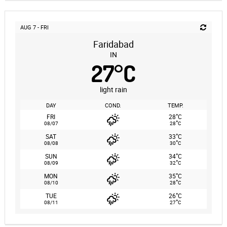
AUG 7 - FRI
Faridabad
IN
27
°
C
light rain
DAY
COND.
TEMP.
°
FRI
28
C
°
08/07
28
C
°
SAT
33
C
°
08/08
30
C
°
SUN
34
C
°
08/09
32
C
°
MON
35
C
°
08/10
28
C
°
TUE
26
C
°
08/11
27
C