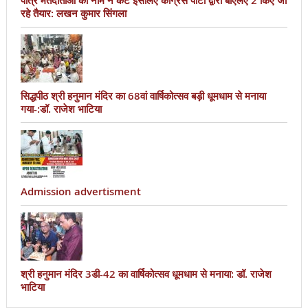
पात्र मतदाताओं का नाम न कटे इसलिए काँग्रेस पार्टी द्वारा बीएलए 2 किए जा
रहे तैयार: लखन कुमार सिंगला
सिद्धपीठ श्री हनुमान मंदिर का 68वां वार्षिकोत्सव बड़ी धूमधाम से मनाया
गया-:डॉ. राजेश भाटिया
Admission advertisment
श्री हनुमान मंदिर 3डी-42 का वार्षिकोत्सव धूमधाम से मनाया: डॉ. राजेश
भाटिया