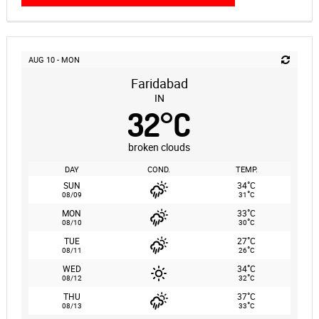
AUG 10 - MON
Faridabad
IN
32
°
C
broken clouds
DAY
COND.
TEMP.
°
SUN
34
C
°
08/09
31
C
°
MON
33
C
°
08/10
30
C
°
TUE
27
C
°
08/11
26
C
°
WED
34
C
°
08/12
32
C
°
THU
37
C
°
08/13
33
C