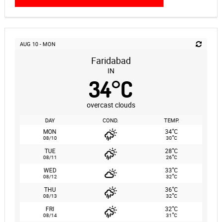
AUG 10 - MON
Faridabad
IN
34
°
C
overcast clouds
DAY
COND.
TEMP.
°
MON
34
C
°
08/10
30
C
°
TUE
28
C
°
08/11
26
C
°
WED
33
C
°
08/12
32
C
°
THU
36
C
°
08/13
32
C
°
FRI
32
C
°
08/14
31
C