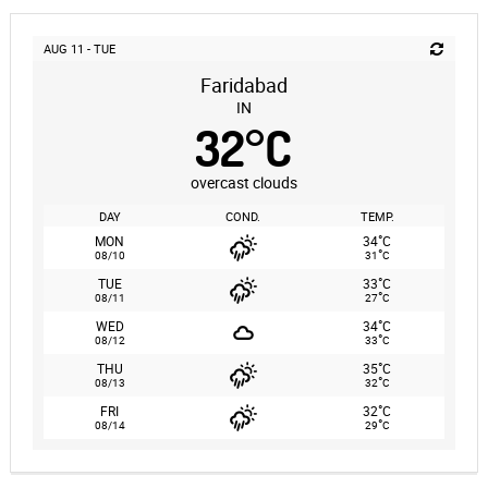
AUG 11 - TUE
Faridabad
IN
32
°
C
overcast clouds
DAY
COND.
TEMP.
°
MON
34
C
°
08/10
31
C
°
TUE
33
C
°
08/11
27
C
°
WED
34
C
°
08/12
33
C
°
THU
35
C
°
08/13
32
C
°
FRI
32
C
°
08/14
29
C