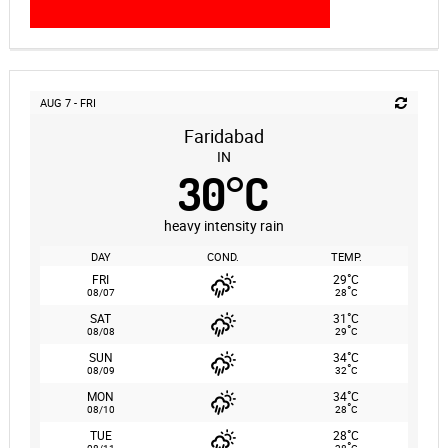
AUG 7 - FRI
Faridabad
IN
30
°
C
heavy intensity rain
DAY
COND.
TEMP.
°
FRI
29
C
°
08/07
28
C
°
SAT
31
C
°
08/08
29
C
°
SUN
34
C
°
08/09
32
C
°
MON
34
C
°
08/10
28
C
°
TUE
28
C
°
08/11
28
C