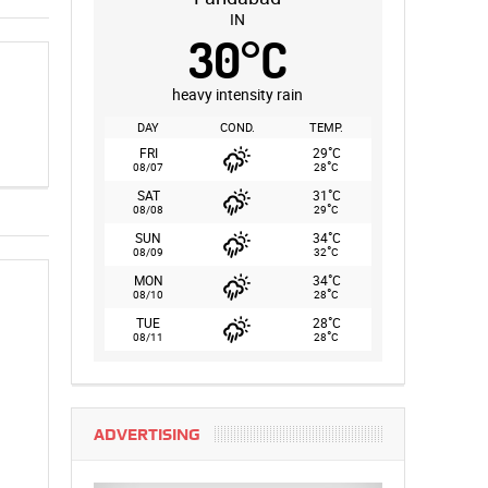
IN
30
°
C
heavy intensity rain
DAY
COND.
TEMP.
°
FRI
29
C
°
08/07
28
C
°
SAT
31
C
°
08/08
29
C
°
SUN
34
C
°
08/09
32
C
°
MON
34
C
°
08/10
28
C
°
TUE
28
C
°
08/11
28
C
ADVERTISING