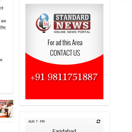
र
ऩे
ा कम
 लिए
्य
AUG 7 - FRI
Faridabad