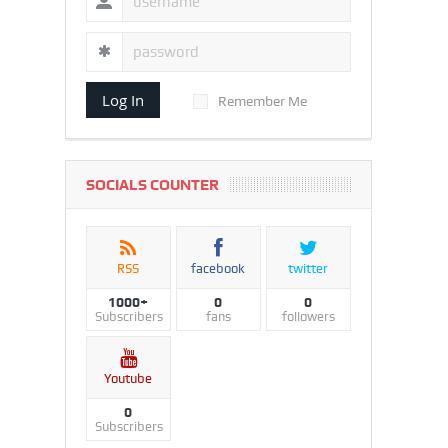
Log In
Remember Me
SOCIALS COUNTER
RSS
facebook
twitter
1000+
0
0
Subscribers
fans
followers
Youtube
0
Subscribers