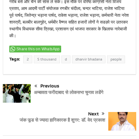
गरीब बसे और चैन की सांस ले सके। इस मौके पर वरिष्ठ कांग्रेसी नेता विजय
प्रताप, आम आदमी पार्टी संयोजक रणबीर चंदीला, चन्दर भाटिया, राजेश भाटिया
पूर्व पार्षद, जितेन्द्र भड़ाना पार्षद, राकेश भड़ाना, राजेश भड़ाना, कर्मचारी नेता नरेश
शास्त्री, बलबीर बालगुहेर, धर्मबीर वैष्णव सहित हजारों लोगों ने सडक़ो पर उतरकर
स्थानीय विधायक सीमा त्रिखा, प्रशासन एवं भाजपा सरकार के खिलाफ नारेबाजी
की।
Share this on WhatsApp
Tags:
2
5 thousand
d
dharvir bhadana
people
Previous
अम्बावता फरीदाबाद से लोकसभा चुनाव लडेंगे
Next
जंक फूड से ज्यादा हानिकारक है शुगर: डॉ. वेद प्रकाश