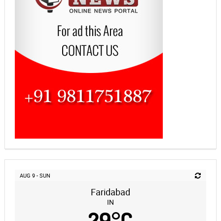
AUG 9 - SUN
Faridabad
IN
29
°
C