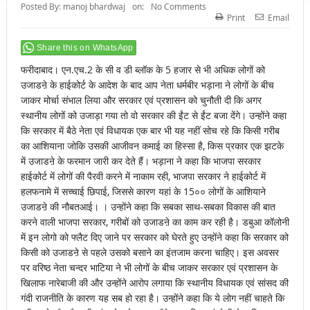
Posted By:
manoj bhardwaj
on:
No Comments
Print
Email
Share this on WhatsApp
फरीदाबाद। एन.एच.2 के सी व डी ब्लॉक के 5 हजार से भी अधिक लोगों को
उजाडऩे के हाईकोर्ट के आदेश के बाद आप नेता धर्मबीर भड़ाना ने लोगों के बीच
जाकर मोर्चा संभाल लिया और सरकार एवं प्रशासन को चुनौती दी कि अगर
स्थानीय लोगों को उजाड़ा गया तो वो सरकार की ईंट से ईंट बजा देंगे। उन्होंने कहा
कि सरकार में बैठे नेता एवं विधायक एक बार भी यह नहीं सोच रहे कि किसी गरीब
का आशियाना जोकि उसकी आजीवन कमाई का हिस्सा है, किस प्रकार एक झटके
में उजाडऩे के फरमान जारी कर देते हैं। भड़ाना ने कहा कि भाजपा सरकार
हाईकोर्ट में लोगों की पैरवी करने में नाकाम रही, भाजपा सरकार ने हाईकोर्ट में
हलफनामे में सच्चाई छिपाई, जिससे कारण यहां के 15०० लोगों के आशियाने
उजाडऩे की नौबतआई। । उन्होंने कहा कि सबका साथ-सबका विकास की बात
करने वाली भाजपा सरकार, गरीबों को उजाडऩे का काम कर रही है। डबुआ कॉलोनी
में इन लोगो को फ्लैट दिए जाने पर सरकार को घेरते हुए उन्होंने कहा कि सरकार को
किसी को उजाडऩे से पहले उसको बसाने का इंतजाम करना चाहिए। इस अवसर
पर वरिष्ठ नेता चन्दर भाटिया ने भी लोगों के बीच जाकर सरकार एवं प्रशासन के
खिलाफ नारेबाजी की और उन्होंने आरोप लगाया कि स्थानीय विधायक एवं सांसद की
गंदी राजनीति के कारण यह सब हो रहा है। उन्होंने कहा कि ये लोग नहीं चाहते कि