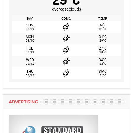
overcast clouds
DAY
COND.
TEMP.
°
SUN
34
C
°
08/09
31
C
°
MON
34
C
°
08/10
29
C
°
TUE
27
C
°
08/11
28
C
°
WED
34
C
°
08/12
32
C
°
THU
35
C
°
08/13
32
C
ADVERTISING