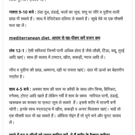
नाश्ता 9-10 बजे :
ठंडा दूध, ठंडाई, फलों का जूस, सत्तू या जीरे व पुदीना वाली
छाछ पी सकते हैं। साथ में वेजिटेबल दलिया ले सकते हैं। सूखे मेवे या एक मौसमी
फल खा लें।
mediterranean diet, आराम से खा-पीकर करें वजन कम
लंच 12-1 :
ऐसी सब्जियां जिनमें पानी अधिक होता है जैसे लौकी, टिंडा, कद्दू, तुरई
आदि खाएं। साथ ही सलाद में टमाटर, खीरा, ककड़ी, प्याज आदि लें।
जीरा व पुदीना की छाछ, आमपना, दही या रायता खाएं। दाल भी ऊर्जा का बेहतरीन
स्त्रोत है।
शाम 4-5 बजे :
अक्सर शाम की चाय या कॉफी के साथ लोग चिप्स, बिस्किट,
स्नैक्स, टोस्ट आदि खाते हैं लेकिन गर्मी में शाम के समय नारियल पानी, ठंडाई,
खसखस का शरबत या फ्रूट जूस ले सकते हैं। इससे शरीर में ताजगी बनी
रहेगी। इनके साथ स्प्राउट्स में खीरा, ककड़ी व अनार मिलाकर खाएं। चाहें तो
एक मौसमी फल भी खा सकते हैं। ऑफिस गोइंग हैं तो भुने चने और फू्रट सलाद
लें।
खाने में इन 9 चीजों को जरूर शामिल करें, ये हैं शरीर के वैक्यूम क्लीनर