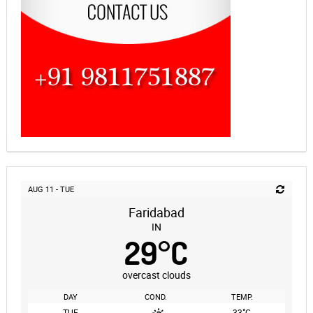
AUG 11 - TUE
Faridabad
IN
29
°
C
overcast clouds
DAY
COND.
TEMP.
°
TUE
33
C