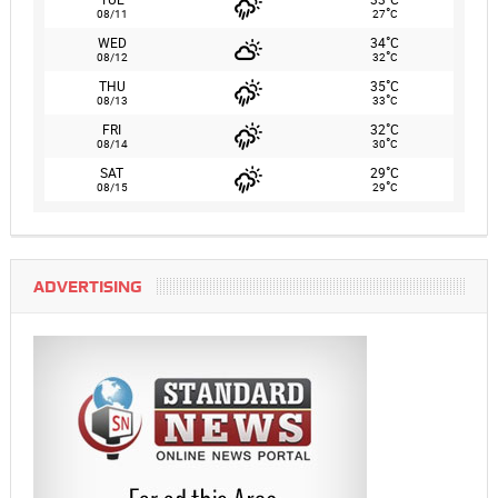
°
08/11
27
C
°
WED
34
C
°
08/12
32
C
°
THU
35
C
°
08/13
33
C
°
FRI
32
C
°
08/14
30
C
°
SAT
29
C
°
08/15
29
C
ADVERTISING