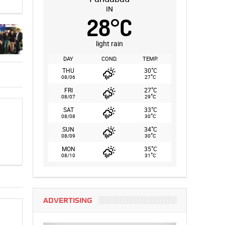
IN
28
°
C
light rain
DAY
COND.
TEMP.
°
THU
30
C
°
08/06
27
C
°
FRI
27
C
°
08/07
29
C
°
SAT
33
C
°
08/08
30
C
°
SUN
34
C
°
08/09
30
C
°
MON
35
C
°
08/10
31
C
ADVERTISING