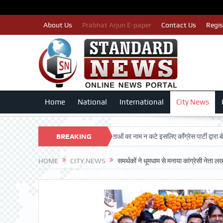
About Us
Prabhat Arjun E-paper
Contact Us
Regis
Home
National
International
City News
SHAN TRUST
पात्र मतदाताओं का नाम न कटे इसलिए काँग्रेस पार्टी द्वारा बीएलए 2 किए
BREAKING
NEWS
HOME
CITY NEWS
समर्थकों ने धूमधाम से मनाया कांग्रेसी नेता