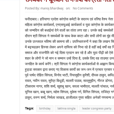
Posted By:
manoj bhardwaj
on:
No Comments
फरीदाबाद। हरियाणा प्रदेश कांग्रेस कमेटी के सदस्य एवं वरिष्ठ वैश्य ने
महिला कांग्रेस कार्यकर्ता, एनएसयूआई कार्यकर्ता व युवा कांग्रेस के कार्य
को जन्मदिन की बधाईयां देने वालों का तांता लगा रहा। उनके कई समर्थक
दौरान श्री सिंगला ने समर्थकों के साथ केक काटा और सभी लोगों का मुंह म
उनके उज्जवल भविष्य की कामना की। उपस्थितजनों ने कहा कि लखन सिंगला एक स्
में बढ़चढक़र हिस्सा लेकर अपने दायित्व को निभा रहे है वहीं कई वर्षाे वह न
समाज और राजनीति को नई दिशा प्रदान कर रहे है और युवा पीढ़ी को ऐसे व
शहर के लोगों ने जो मान व सम्मान उन्हें दिया है, उसके लिए वह ताउम्र उनक
जनहित के कार्य करेंगे। श्री सिंगला ने कांग्रेस कार्यकर्ताओं से आह्वा
हुड्डा सरकार द्वारा कराए गए विकास कार्याे का जन-जन में प्रचार प्रसा
पूर्व पार्षद रोहित सिंगला, विनोद भाटी, रियासुद्दीन कुरैशी, दीपक ठाकुर, 
रावत, नवीन रावत, सुरेंद्र बिधूडी, मालती पाठक, सल्लुमुद्दीन, नीरज डोग
टीकाराम नागर, शशि शर्मा, खुशबू खान, सरला भामौत्रा, मालती पांचाल, नस
यूनिस खान, बब्बू खान, महेश सिंगला, मुकेश गर्ग, विनित सिंगला, राजिंद्र गर
ठाकुर, वरुण शर्मा, निर्मला जाखड, हाजीलाल गुप्ता सहित अनेकों गणमान्य 
Tags:
birthday
lakhna singla
leader congress party