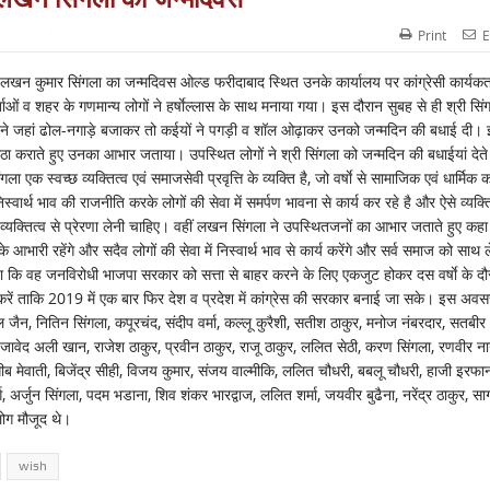
Print
E
ता लखन कुमार सिंगला का जन्मदिवस ओल्ड फरीदाबाद स्थित उनके कार्यालय पर कांग्रेसी कार्यकर्त
कर्ताओं व शहर के गणमान्य लोगों ने हर्षाेल्लास के साथ मनाया गया। इस दौरान सुबह से ही श्री सिं
ों ने जहां ढोल-नगाड़े बजाकर तो कईयों ने पगड़ी व शॉल ओढ़ाकर उनको जन्मदिन की बधाई दी।
ीठा कराते हुए उनका आभार जताया। उपस्थित लोगों ने श्री सिंगला को जन्मदिन की बधाईयां देते 
वच्छ व्यक्तित्व एवं समाजसेवी प्रवृत्ति के व्यक्ति है, जो वर्षाे से सामाजिक एवं धार्मिक कार
िस्वार्थ भाव की राजनीति करके लोगों की सेवा में समर्पण भावना से कार्य कर रहे है और ऐसे व्यक्त
्यक्तित्व से प्रेरणा लेनी चाहिए। वहीं लखन सिंगला ने उपस्थितजनों का आभार जताते हुए कहा
े आभारी रहेंगे और सदैव लोगों की सेवा में निस्वार्थ भाव से कार्य करेंगे और सर्व समाज को साथ 
न किया कि वह जनविरोधी भाजपा सरकार को सत्ता से बाहर करने के लिए एकजुट होकर दस वर्षाे के दौ
र करें ताकि 2019 में एक बार फिर देश व प्रदेश में कांग्रेस की सरकार बनाई जा सके। इस अव
कपिल जैन, नितिन सिंगला, कपूरचंद, संदीप वर्मा, कल्लू कुरैशी, सतीश ठाकुर, मनोज नंबरदार, सतबीर
रा, जावेद अली खान, राजेश ठाकुर, प्रवीन ठाकुर, राजू ठाकुर, ललित सेठी, करण सिंगला, रणवीर ना
ीब मेवाती, बिजेंद्र सीही, विजय कुमार, संजय वाल्मीकि, ललित चौधरी, बबलू चौधरी, हाजी इरफा
्ग, अर्जुन सिंगला, पदम भडाना, शिव शंकर भारद्वाज, ललित शर्मा, जयवीर बुढैना, नरेंद्र ठाकुर, सा
लोग मौजूद थे।
wish