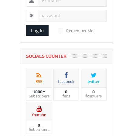
Log In
Remember Me
SOCIALS COUNTER
RSS
facebook
twitter
1000+
0
0
Subscribers
fans
followers
Youtube
0
Subscribers