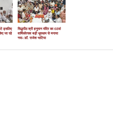
कटे इसलिए
सिद्धपीठ श्री हनुमान मंदिर का 68वां
 किए जा रहे
वार्षिकोत्सव बड़ी धूमधाम से मनाया
गया-:डॉ. राजेश भाटिया