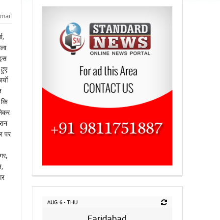
mail
ा,
गला
 इस
हुए
्याे
ि
 कि
लेकर
रान
सर पर
गर,
न,
गर
AUG 6 - THU
Faridabad