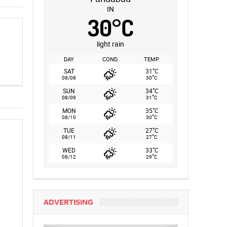
IN
30
°
C
light rain
DAY
COND.
TEMP.
°
SAT
31
C
°
08/08
30
C
°
SUN
34
C
°
08/09
31
C
°
MON
35
C
°
08/10
30
C
°
TUE
27
C
°
08/11
27
C
°
WED
33
C
°
08/12
29
C
ADVERTISING