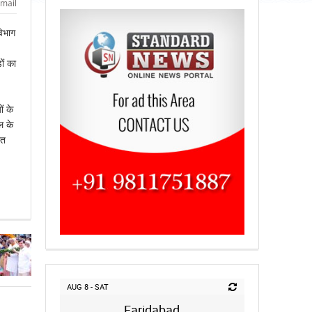
mail
िभाग
ों का
ं के
ल के
ित
AUG 8 - SAT
Faridabad