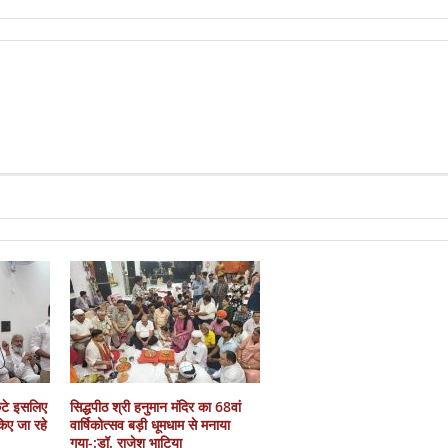
कटे इसलिए
सिद्धपीठ श्री हनुमान मंदिर का 68वां
 किए जा रहे
वार्षिकोत्सव बड़ी धूमधाम से मनाया
गया-:डॉ. राजेश भाटिया