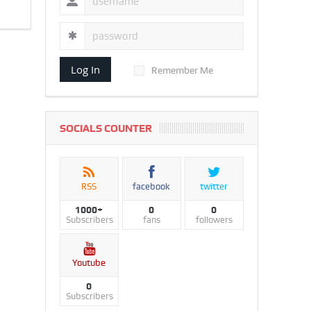
Log In
Remember Me
SOCIALS COUNTER
RSS
facebook
twitter
1000+
0
0
Subscribers
fans
followers
Youtube
0
Subscribers