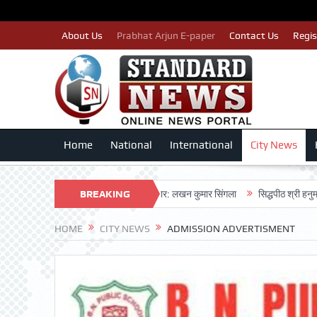
About Us
Prabhat Arjun E-paper
Contact Us
Regis
Home
National
International
City News
टी द्वारा बीएलए 2 किए जा रहे तैयार: लखन कुमार सिंगला
BREAKING
सिद्धपीठ श्री हनुमान मंदिर का 68व
NEWS
HOME
CITY NEWS
ADMISSION ADVERTISMENT