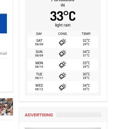
IN
33
°
C
light rain
DAY
COND.
TEMP.
°
SAT
32
C
°
08/08
29
C
°
SUN
34
C
mail
°
08/09
31
C
°
MON
35
C
°
08/10
29
C
°
TUE
30
C
°
08/11
29
C
°
WED
34
C
°
08/12
33
C
ADVERTISING