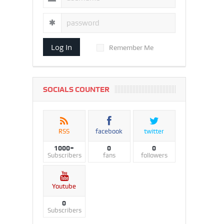
Log In
Remember Me
SOCIALS COUNTER
RSS
facebook
twitter
1000+
0
0
Subscribers
fans
followers
Youtube
0
Subscribers