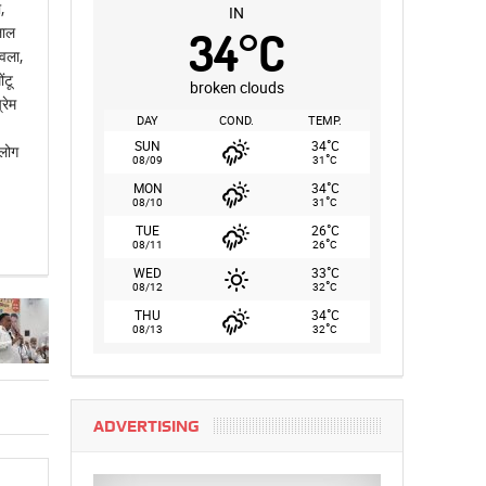
,
IN
लाल
34
°
C
वला,
ंटू
broken clouds
रेम
DAY
COND.
TEMP.
°
SUN
34
C
 लोग
°
08/09
31
C
°
MON
34
C
°
08/10
31
C
°
TUE
26
C
°
08/11
26
C
°
WED
33
C
°
08/12
32
C
°
THU
34
C
°
08/13
32
C
ADVERTISING