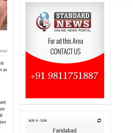
mail
बजे
जन का
कारे
चात
जी
AUG 9 - SUN
बंधन
ा
Faridabad