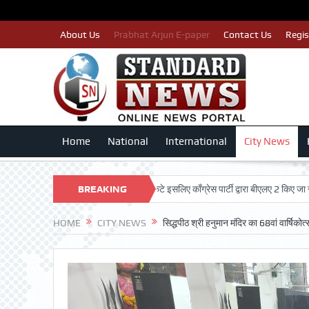
About Us
Prabhat Arjun E-paper
Contact Us
Regis
Home
National
International
City News
पात्र मतदाताओं का नाम न कटे इसलिए काँग्रेस पार्टी द्वारा बीएलए 2 किए जा रहे तैयार: ल
BREAKING
NEWS
HOME
CITY NEWS
सिद्धपीठ श्री हनुमान मंदिर का 68वां वार्षिक