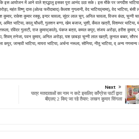
ाकि इस आयोजन में आने वाले श्रद्धालु इसका पूरा आनंद उठा सके। इस मौके पर जगदीश भाटिया
ड़ा, महंत विष्णु दास (ओल्ड फरीदाबाद) कैलाश गुगलानी, वेद भाटिया(मामा), वेद भाटिया, बंसी 
 कुमार, राकेश कुमार रक्कू, इन्दर चावला, सूंदर लाल चुग, अनिल चावला, विजय कंठा, चुन्नी चा
ल, अमित भाटिया, कालू चौधरी, गुलशन बग्गा, खेम बजाज, भुशी, कँवल खत्री, विशम्भर भाटिया, मो
नरूला, रविंदर गुलाटी, राज कुमार(काले), पंकज बत्रा, कमल कपूर, संजय अरोड़ा, हरीश कुमार, प्
ा, शिवम् तनेजा, पवन कुमार, अनिल अरोड़ा, यश छाबड़ा चुन्नी लाल खत्री, कुनाल बब्बर, सौरभ
 कपूर, जान्हवी भाटिया, मायरा भाटिया, अर्चना नरूला, सोनिया, नीतू भाटिया, व् अन्य गणमान्य
Next
पात्र मतदाताओं का नाम न कटे इसलिए काँग्रेस पार्टी द्वारा
बीएलए 2 किए जा रहे तैयार: लखन कुमार सिंगला