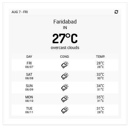
AUG 7 - FRI
Faridabad
IN
27
°
C
overcast clouds
DAY
COND.
TEMP.
°
FRI
28
C
°
08/07
28
C
°
SAT
33
C
°
08/08
30
C
°
SUN
34
C
°
08/09
31
C
°
MON
35
C
°
08/10
31
C
°
TUE
31
C
°
08/11
28
C