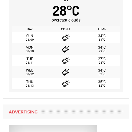
28
°
C
overcast clouds
DAY
COND.
TEMP.
°
SUN
34
C
°
08/09
31
C
°
MON
34
C
°
08/10
29
C
°
TUE
27
C
°
08/11
28
C
°
WED
34
C
°
08/12
32
C
°
THU
35
C
°
08/13
32
C
ADVERTISING