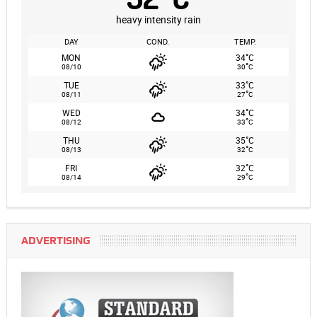
heavy intensity rain
DAY
COND.
TEMP.
°
MON
34
C
°
08/10
30
C
°
TUE
33
C
°
08/11
27
C
°
WED
34
C
°
08/12
33
C
°
THU
35
C
°
08/13
32
C
°
FRI
32
C
°
08/14
29
C
ADVERTISING