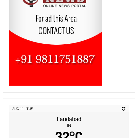
AUG 11 - TUE
Faridabad
IN
32
°
C