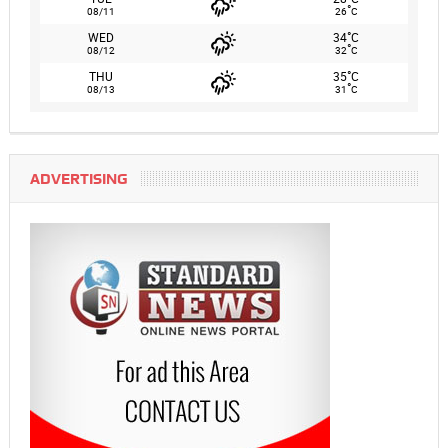
°
08/11
26
C
°
WED
34
C
°
08/12
32
C
°
THU
35
C
°
08/13
31
C
ADVERTISING