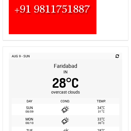
AUG 9 - SUN
Faridabad
IN
28
°
C
overcast clouds
DAY
COND.
TEMP.
°
SUN
34
C
°
08/09
31
C
°
MON
33
C
°
08/10
30
C
°
TUE
28
C