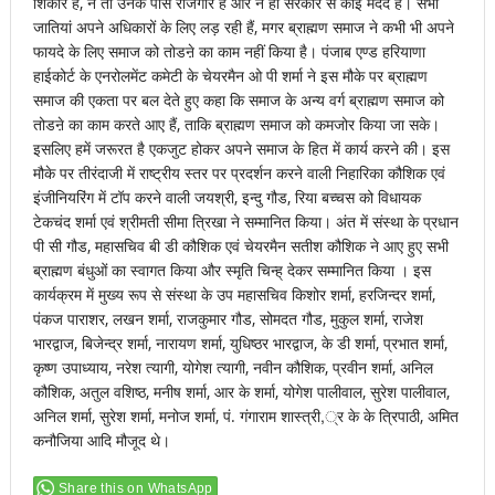
शिकार है, न तो उनके पास रोजगार है और न ही सरकार से कोई मदद है। सभी
जातियां अपने अधिकारों के लिए लड़ रही हैं, मगर ब्राह्मण समाज ने कभी भी अपने
फायदे के लिए समाज को तोडऩे का काम नहीं किया है। पंजाब एण्ड हरियाणा
हाईकोर्ट के एनरोलमेंट कमेटी के चेयरमैन ओ पी शर्मा ने इस मौके पर ब्राह्मण
समाज की एकता पर बल देते हुए कहा कि समाज के अन्य वर्ग ब्राह्मण समाज को
तोडऩे का काम करते आए हैं, ताकि ब्राह्मण समाज को कमजोर किया जा सके।
इसलिए हमें जरूरत है एकजुट होकर अपने समाज के हित में कार्य करने की। इस
मौके पर तीरंदाजी में राष्ट्रीय स्तर पर प्रदर्शन करने वाली निहारिका कौशिक एवं
इंजीनियरिंग में टॉप करने वाली जयश्री, इन्दु गौड, रिया बच्चस को विधायक
टेकचंद शर्मा एवं श्रीमती सीमा त्रिखा ने सम्मानित किया। अंत में संस्था के प्रधान
पी सी गौड, महासचिव बी डी कौशिक एवं चेयरमैन सतीश कौशिक ने आए हुए सभी
ब्राह्मण बंधुओं का स्वागत किया और स्मृति चिन्ह् देकर सम्मानित किया । इस
कार्यक्रम में मुख्य रूप से संस्था के उप महासचिव किशोर शर्मा, हरजिन्दर शर्मा,
पंकज पाराशर, लखन शर्मा, राजकुमार गौड, सोमदत गौड, मुकुल शर्मा, राजेश
भारद्वाज, बिजेन्द्र शर्मा, नारायण शर्मा, युधिष्ठर भारद्वाज, के डी शर्मा, प्रभात शर्मा,
कृष्ण उपाध्याय, नरेश त्यागी, योगेश त्यागी, नवीन कौशिक, प्रवीन शर्मा, अनिल
कौशिक, अतुल वशिष्ठ, मनीष शर्मा, आर के शर्मा, योगेश पालीवाल, सुरेश पालीवाल,
अनिल शर्मा, सुरेश शर्मा, मनोज शर्मा, पं. गंगाराम शास्त्री,्र के के त्रिपाठी, अमित
कनौजिया आदि मौजूद थे।
Share this on WhatsApp