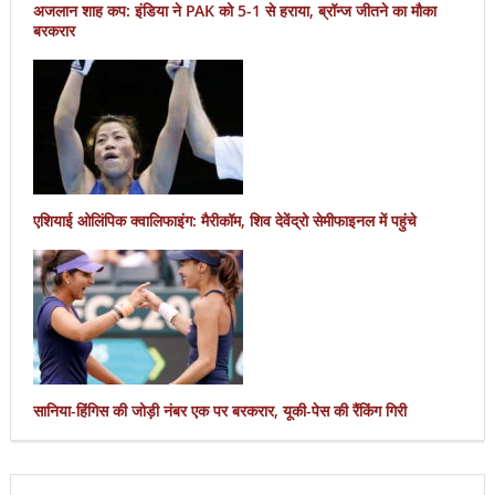
अजलान शाह कप: इंडिया ने PAK को 5-1 से हराया, ब्रॉन्ज जीतने का मौका
बरकरार
एशियाई ओलिंपिक क्वालिफाइंग: मैरीकॉम, शिव देवेंद्रो सेमीफाइनल में पहुंचे
सानिया-हिंगिस की जोड़ी नंबर एक पर बरकरार, यूकी-पेस की रैंकिंग गिरी