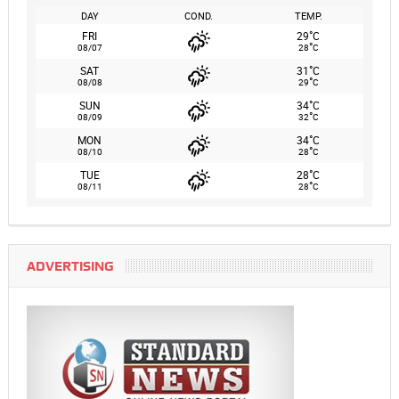
DAY
COND.
TEMP.
°
FRI
29
C
°
08/07
28
C
°
SAT
31
C
°
08/08
29
C
°
SUN
34
C
°
08/09
32
C
°
MON
34
C
°
08/10
28
C
°
TUE
28
C
°
08/11
28
C
ADVERTISING