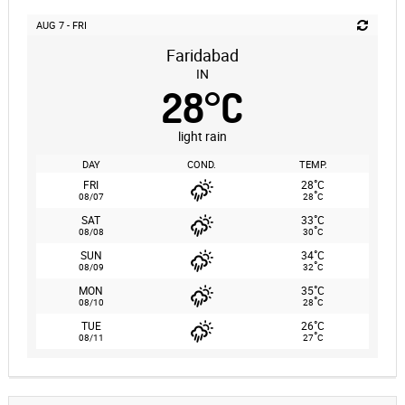
AUG 7 - FRI
Faridabad
IN
28
°
C
light rain
DAY
COND.
TEMP.
°
FRI
28
C
°
08/07
28
C
°
SAT
33
C
°
08/08
30
C
°
SUN
34
C
°
08/09
32
C
°
MON
35
C
°
08/10
28
C
°
TUE
26
C
°
08/11
27
C