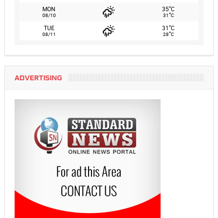
°
MON
35
C
°
08/10
31
C
°
TUE
31
C
°
08/11
28
C
ADVERTISING