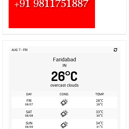
AUG 7 - FRI
Faridabad
IN
26
°
C
overcast clouds
DAY
COND.
TEMP.
°
FRI
28
C
°
08/07
28
C
°
SAT
33
C
°
08/08
30
C
°
SUN
34
C
°
08/09
31
C