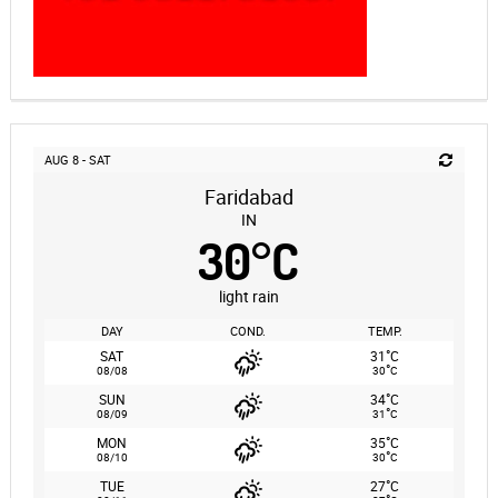
AUG 8 - SAT
Faridabad
IN
30
°
C
light rain
DAY
COND.
TEMP.
°
SAT
31
C
°
08/08
30
C
°
SUN
34
C
°
08/09
31
C
°
MON
35
C
°
08/10
30
C
°
TUE
27
C