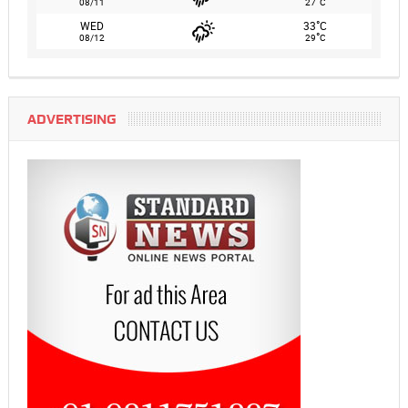
°
08/11
27
C
°
WED
33
C
°
08/12
29
C
ADVERTISING