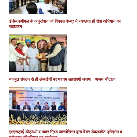
इंडियनऑयल के अनुसंधान एवं विकास केन्द्र में स्वच्छता ही सेवा अभियान का
उदघाटन
मजबूत संगठन से ही ऊंचाईयों पर परचम लहराएगी जजपा : अजय चौटाला
एमएसएमई डीएफओ व पावर ग्रिड कारपोरेशन द्वारा वेंडर डेवलपमेंट प्रोग्राम व