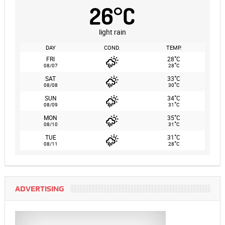
26
°
C
light rain
DAY
COND.
TEMP.
°
FRI
28
C
°
08/07
28
C
°
SAT
33
C
°
08/08
30
C
°
SUN
34
C
°
08/09
31
C
°
MON
35
C
°
08/10
31
C
°
TUE
31
C
°
08/11
28
C
ADVERTISING