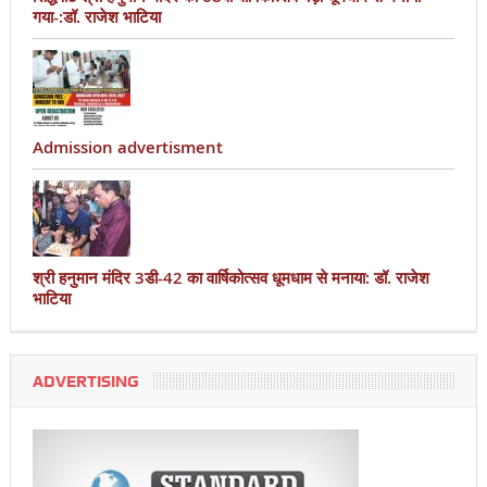
गया-:डॉ. राजेश भाटिया
Admission advertisment
श्री हनुमान मंदिर 3डी-42 का वार्षिकोत्सव धूमधाम से मनाया: डॉ. राजेश
भाटिया
ADVERTISING