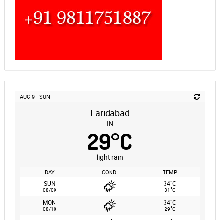
AUG 9 - SUN
Faridabad
IN
29
°
C
light rain
DAY
COND.
TEMP.
°
SUN
34
C
°
08/09
31
C
°
MON
34
C
°
08/10
29
C