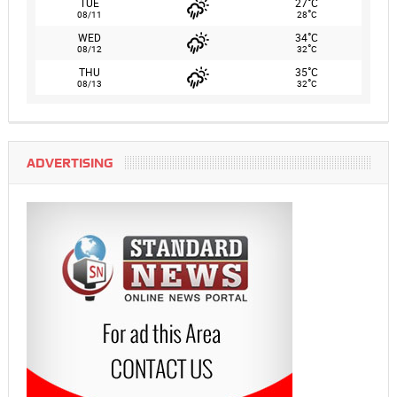
°
TUE
27
C
°
08/11
28
C
°
WED
34
C
°
08/12
32
C
°
THU
35
C
°
08/13
32
C
ADVERTISING