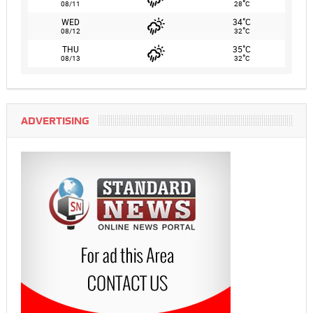
°
08/11
28
C
°
WED
34
C
°
08/12
32
C
°
THU
35
C
°
08/13
32
C
ADVERTISING