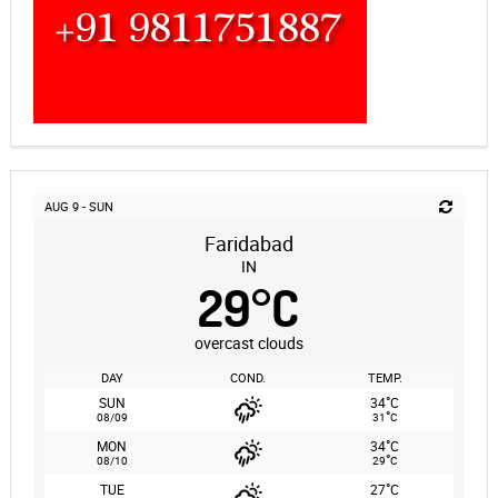
AUG 9 - SUN
Faridabad
IN
29
°
C
overcast clouds
DAY
COND.
TEMP.
°
SUN
34
C
°
08/09
31
C
°
MON
34
C
°
08/10
29
C
°
TUE
27
C