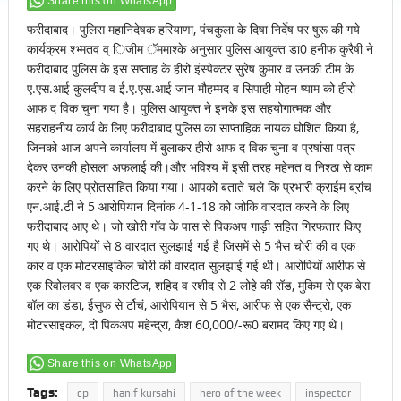
Share this on WhatsApp
फरीदाबाद। पुलिस महानिदेषक हरियाणा, पंचकुला के दिषा निर्देष पर षुरू की गये
कार्यक्रम श्भ्मतव व् िजीम ॅममाश्के अनुसार पुलिस आयुक्त डा0 हनीफ कुरैषी ने
फरीदाबाद पुलिस के इस सप्ताह के हीरो इंस्पेक्टर सुरेष कुमार व उनकी टीम के
ए.एस.आई कुलदीप व ई.ए.एस.आई जान मौहम्मद व सिपाही मोहन ष्याम को हीरो
आफ द विक चुना गया है। पुलिस आयुक्त ने इनके इस सहयोगात्मक और
सहराहनीय कार्य के लिए फरीदाबाद पुलिस का साप्ताहिक नायक घोशित किया है,
जिनको आज अपने कार्यालय में बुलाकर हीरो आफ द विक चुना व प्रषांसा पत्र
देकर उनकी होसला अफलाई की।और भविश्य में इसी तरह महेनत व निश्ठा से काम
करने के लिए प्रोतसाहित किया गया। आपको बताते चले कि प्रभारी क्राईम ब्रांच
एन.आई.टी ने 5 आरोपियान दिनांक 4-1-18 को जोकि वारदात करने के लिए
फरीदाबाद आए थे। जो खोरी गॉव के पास से पिकअप गाड़ी सहित गिरफतार किए
गए थे। आरोपियों से 8 वारदात सुलझाई गई है जिसमें से 5 भैस चोरी की व एक
कार व एक मोटरसाइकिल चोरी की वारदात सुलझाई गई थी। आरोपियों आरीफ से
एक रिवोलवर व एक कारटिज, शहिद व रशीद से 2 लोहे की रॉड, मुकिम से एक बेस
बॉल का डंडा, ईसुफ से र्टोचं, आरोपियान से 5 भैस, आरीफ से एक सैन्ट्रो, एक
मोटरसाइकल, दो पिकअप महेन्द्रा, कैश 60,000/-रू0 बरामद किए गए थे।
Share this on WhatsApp
Tags:
cp
hanif kursahi
hero of the week
inspector