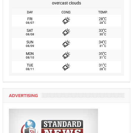
overcast clouds
DAY
COND.
TEMP.
°
FRI
28
C
°
08/07
28
C
°
SAT
33
C
°
08/08
30
C
°
SUN
34
C
°
08/09
31
C
°
MON
35
C
°
08/10
31
C
°
TUE
31
C
°
08/11
28
C
ADVERTISING