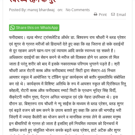
Posted By:
manoj bhardwaj
on:
No Comments
Print
Email
Share this on WhatsApp
फरीदाबाद। वल्र्ड मोस्ट ट्रांसलेटिड ऑर्थर डा. बिश्वरुप राय चौधरी ने ब्लड प्रेशर
एवं शुगर से ग्रस्त मरीजों को हिदायतें देते हुए कहा कि वह जितना हो सके दवाईयों
से दूर रहकर अपने खान-पान एवं व्यायाम आदि करके स्वस्थ्य रह सकते है।
अधिकतर दवाईयों का सेवन करने से मरीज को दिक्कत होने पर आराम तो मिल
जाता है परंतु शरीर को बाद में इसके नकारात्मक परिणाम भुगतने पड़ते है। श्री
चौधरी आज रोटरी क्लब ऑफ फरीदाबाद स्मार्ट सिटी द्वारा सेक्टर-46 स्थित
आयशर स्कूल में आयोजित ‘द टॉकिंग फूड’ कार्यक्रम को बतौर मुख्यातिथि संबोधित
कर रहे थे। कार्यक्रम में विशिष्ट अतिथि के रुप में आयशर स्कूल की प्रिंसिपल रितू
कोहली, रोटरी क्लब ऑफ फरीदाबाद स्मार्ट सिटी के प्रधान भूपेंद्र सिंह विर्दी,
सैक्रेटरी नवीन गुप्ता, पैट्रन अनिल भारद्वाज एवं एके नेहरा उपस्थित थे। इस
दौरान डा. बिश्ररुप राय चौधरी ने न्यू साईंस के माध्यम से ब्लड प्रेशर, ब्लड शुगर
एवं बढ़ते वजन को कम करने के उपाय बताते हुए कहा कि आज की भागदौड़ भरी
जिंदगी में ज्यादा कैलोरी का भोजन करने व मानसिक तनाव लेने से अक्सर मनुष्य
इन बीमारियों से ग्रस्त हो जाता है इसलिए हमें नियमित व्यायाम को दिनचर्या में
शामिल करते हुए संतुलित भोजन करके बढ़ते ब्लड प्रेशर, हार्ट अटैक और शुगर