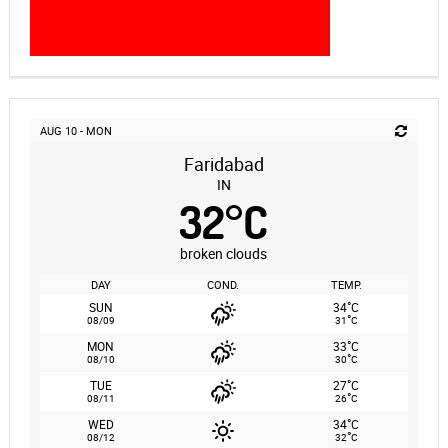
AUG 10 - MON
Faridabad
IN
32
°
C
broken clouds
DAY
COND.
TEMP.
°
SUN
34
C
°
08/09
31
C
°
MON
33
C
°
08/10
30
C
°
TUE
27
C
°
08/11
26
C
°
WED
34
C
°
08/12
32
C