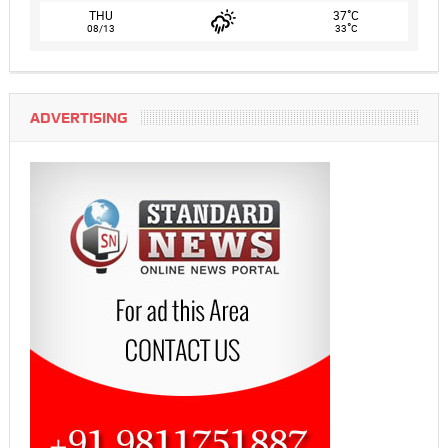
°
THU
37
C
°
08/13
33
C
ADVERTISING