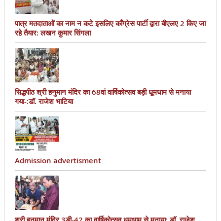
पात्र मतदाताओं का नाम न कटे इसलिए काँग्रेस पार्टी द्वारा बीएलए 2 किए जा
रहे तैयार: लखन कुमार सिंगला
सिद्धपीठ श्री हनुमान मंदिर का 68वां वार्षिकोत्सव बड़ी धूमधाम से मनाया
गया-:डॉ. राजेश भाटिया
Admission advertisment
श्री हनुमान मंदिर 3डी-42 का वार्षिकोत्सव धूमधाम से मनाया: डॉ. राजेश