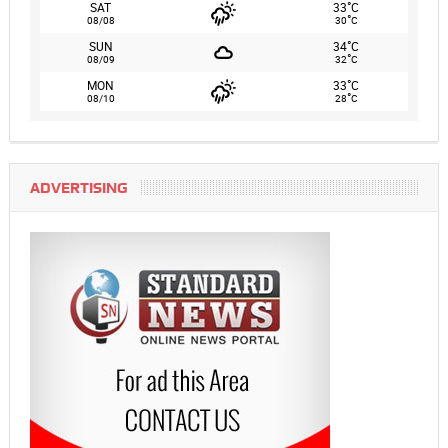
°
SAT
33
C
°
08/08
30
C
°
SUN
34
C
°
08/09
32
C
°
MON
33
C
°
08/10
28
C
ADVERTISING