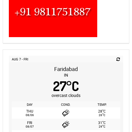
AUG 7 - FRI
Faridabad
IN
27
°
C
overcast clouds
DAY
COND.
TEMP.
°
THU
28
C
°
08/06
26
C
°
FRI
31
C
°
08/07
29
C