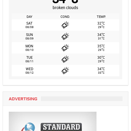
broken clouds
DAY
COND.
TEMP.
°
SAT
32
C
°
08/08
29
C
°
SUN
34
C
°
08/09
31
C
°
MON
35
C
°
08/10
29
C
°
TUE
30
C
°
08/11
29
C
°
WED
34
C
°
08/12
33
C
ADVERTISING