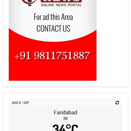
AUG 8 - SAT
Faridabad
IN
34
°
C