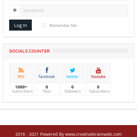
Log In
Remember Me
SOCIALS COUNTER
RSS
facebook
twitter
Youtube
1000+
0
0
0
Subscribers
fans
followers
Subscribers
2016 - 2021 Powered By www.creativebrainweb.com