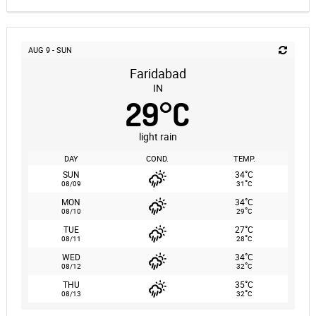
AUG 9 - SUN
Faridabad
IN
29
°
C
light rain
DAY
COND.
TEMP.
°
SUN
34
C
°
08/09
31
C
°
MON
34
C
°
08/10
29
C
°
TUE
27
C
°
08/11
28
C
°
WED
34
C
°
08/12
32
C
°
THU
35
C
°
08/13
32
C