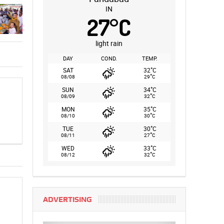
IN
27
°
C
light rain
DAY
COND.
TEMP.
°
SAT
32
C
°
08/08
29
C
°
SUN
34
C
°
08/09
32
C
°
MON
35
C
°
08/10
30
C
°
TUE
30
C
°
08/11
27
C
°
WED
33
C
°
08/12
32
C
ADVERTISING