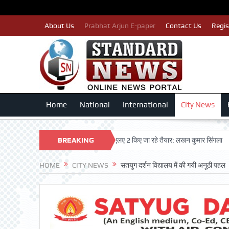
About Us
Prabhat Arjun E-paper
Contact Us
Regis
Home
National
International
City News
टे इसलिए काँग्रेस पार्टी द्वारा बीएलए 2 किए जा रहे तैयार: लखन कुमार सिंगला
BREAKING
सिद्धपीठ श
NEWS
HOME
CITY NEWS
सतयुग दर्शन विद्यालय में की गयी अनूठी पहल