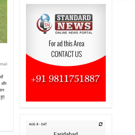
mail
ओं
जय और
मान
हुए
AUG 8 - SAT
Faridabad