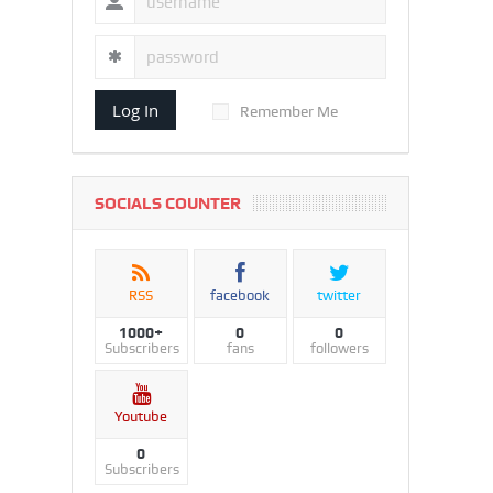
Log In
Remember Me
SOCIALS COUNTER
RSS
facebook
twitter
1000+
0
0
Subscribers
fans
followers
Youtube
0
Subscribers