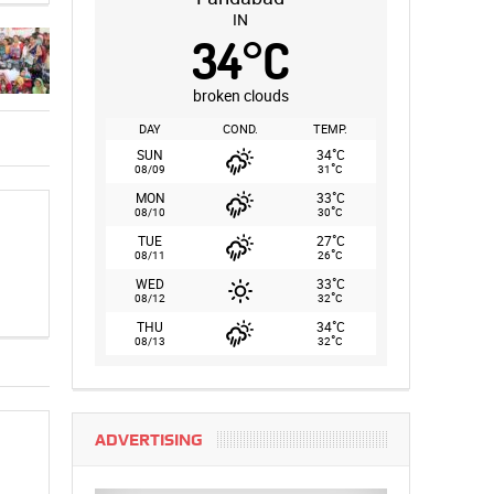
IN
34
°
C
broken clouds
DAY
COND.
TEMP.
°
SUN
34
C
°
08/09
31
C
°
MON
33
C
°
08/10
30
C
°
TUE
27
C
°
08/11
26
C
°
WED
33
C
°
08/12
32
C
°
THU
34
C
°
08/13
32
C
ADVERTISING