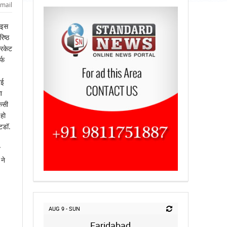
mail
 इस
िष्ठ
रिकेट
्फ
।
नई
ा
किसी
हो
टडॉ.
े
ने
AUG 9 - SUN
Faridabad