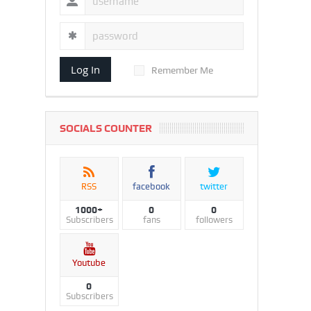
Log In
Remember Me
SOCIALS COUNTER
RSS
facebook
twitter
1000+
0
0
Subscribers
fans
followers
Youtube
0
Subscribers