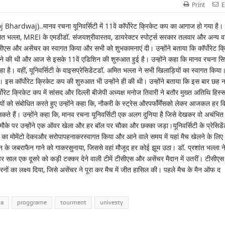
Print
E
j)..मानव रचना यूनिवर्सिटी में 11वें कॉर्पोरेट क्रिकेट कप का आगाज हो गया है।
मित भल्ला, MREI के एमडीडॉ. संजयश्रीवास्तव, डायरेक्टर स्पोर्ट्स सरकार तलवार और अन्य वर
सीएस और असेंचर का स्वागत किया और सभी को शुभकामनाएं दी। उन्होंने बताया कि कॉर्पोरेट क्
े की थी और आज से इसके 11वें एडिशिन की शुरुआत हुई है। उन्होंने कहा कि मानव रचना सिर
 रहा है। वहीं, यूनिवर्सिटी के वाइसप्रेसिडेंटडॉ. अमित भल्ला ने सभी खिलाड़ियों का स्वागत किया
ै। इस कॉर्पोरेट क्रिकेट कप की शुरुआत भी उन्होंने ही की थी। उन्होंने बताया कि इस बार छह 
ॉर्पोरेट क्रिकेट कप में सांसद और दिल्ली बीजेपी अध्यक्ष मनोज तिवारी ने बतौर मुख्त अतिथि हिस्स
ों को संबोधित करते हुए उन्होंने कहा कि, नौकरी के स्ट्रेस औरपर्फॉर्मेंसको लेकर आजकल हर 
ते हैं। उन्होंने कहा कि, मानव रचना यूनिवर्सिटी एक अलग दुनिया है जिसे देखकर वो अचंभित 
र मौके पर उन्होंने एक ऑवर खेला और हर बॉल पर चौका और छक्का जड़ा।यूनिवर्सिटी के प्रेसिडें
ी का मोमेंटो देकरऔर सरोपापहनाकरस्वागत किया और आने वाले समय में यहां मैच खेलने के लिए
न के जबराफैन गाने को गाकरसुनाया, जिससे वहां मौजूद हर कोई झूम उठा। डॉ. प्रशांत भल्ला न
ल एक दूसरे को कड़ी टक्कर देने वाली टीमें टीसीएस और असेंचर मैदान में उतरीं। टीसीएस 
 का लक्ष्य दिया, जिसे असेंचर ने पूरा कर मैच में जीत हासिल की। पहले मैच के मैन ऑफ द
na
proggrame
tourment
univesty