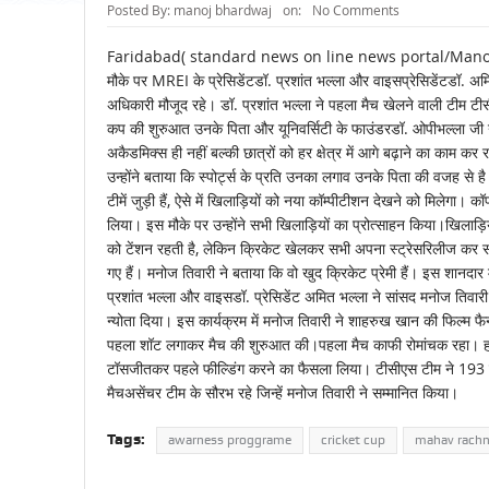
Posted By:
manoj bhardwaj
on:
No Comments
Faridabad( standard news on line news portal/Manoj Bhardwa
मौके पर MREI के प्रेसिडेंटडॉ. प्रशांत भल्ला और वाइसप्रेसिडेंटडॉ. अ
अधिकारी मौजूद रहे। डॉ. प्रशांत भल्ला ने पहला मैच खेलने वाली टीम टी
कप की शुरुआत उनके पिता और यूनिवर्सिटी के फाउंडरडॉ. ओपीभल्ला जी न
अकैडमिक्स ही नहीं बल्की छात्रों को हर क्षेत्र में आगे बढ़ाने का काम कर
उन्होंने बताया कि स्पोर्ट्स के प्रति उनका लगाव उनके पिता की वजह से ह
टीमें जुड़ी हैं, ऐसे में खिलाड़ियों को नया कॉम्पीटीशन देखने को मिलेगा। क
लिया। इस मौके पर उन्होंने सभी खिलाड़ियों का प्रोत्साहन किया।खिलाड़िय
को टेंशन रहती है, लेकिन क्रिकेट खेलकर सभी अपना स्ट्रेसरिलीज कर सक
गए हैं। मनोज तिवारी ने बताया कि वो खुद क्रिकेट प्रेमी हैं। इस शानदा
प्रशांत भल्ला और वाइसडॉ. प्रेसिडेंट अमित भल्ला ने सांसद मनोज तिवार
न्योता दिया। इस कार्यक्रम में मनोज तिवारी ने शाहरुख खान की फिल्म फै
पहला शॉट लगाकर मैच की शुरुआत की।पहला मैच काफी रोमांचक रहा। हर सा
टॉसजीतकर पहले फील्डिंग करने का फैसला लिया। टीसीएस टीम ने 193 रनों
मैचअसेंचर टीम के सौरभ रहे जिन्हें मनोज तिवारी ने सम्मानित किया।
Tags:
awarness proggrame
cricket cup
mahav rach