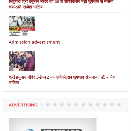
सिद्धपीठ श्री हनुमान मंदिर का 68वां वार्षिकोत्सव बड़ी धूमधाम से मनाया
गया-:डॉ. राजेश भाटिया
Admission advertisment
श्री हनुमान मंदिर 3डी-42 का वार्षिकोत्सव धूमधाम से मनाया: डॉ. राजेश
भाटिया
ADVERTISING