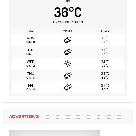
IN
36
°
C
overcast clouds
DAY
COND.
TEMP.
°
MON
35
C
°
08/10
30
C
°
TUE
31
C
°
08/11
27
C
°
WED
34
C
°
08/12
33
C
°
THU
34
C
°
08/13
32
C
°
FRI
31
C
°
08/14
30
C
ADVERTISING