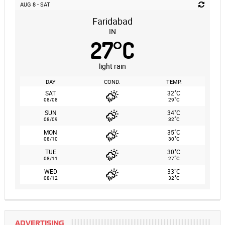
AUG 8 - SAT
Faridabad
IN
27
°
C
light rain
DAY
COND.
TEMP.
°
SAT
32
C
°
08/08
29
C
°
SUN
34
C
°
08/09
32
C
°
MON
35
C
°
08/10
30
C
°
TUE
30
C
°
08/11
27
C
°
WED
33
C
°
08/12
32
C
ADVERTISING