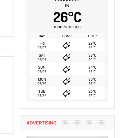
IN
26
°
C
moderate rain
DAY
COND.
TEMP.
°
FRI
29
C
°
08/07
28
C
°
SAT
33
C
°
08/08
30
C
°
SUN
34
C
°
08/09
32
C
°
MON
35
C
°
08/10
28
C
°
TUE
26
C
°
08/11
27
C
ADVERTISING