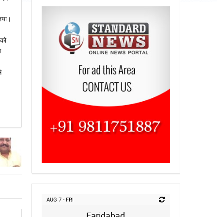
लिया।
 को
ा
े
AUG 7 - FRI
Faridabad