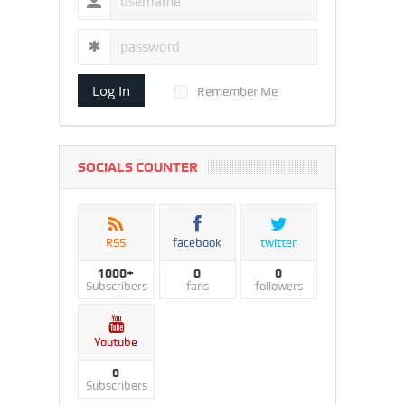
Log In
Remember Me
SOCIALS COUNTER
RSS
facebook
twitter
1000+
0
0
Subscribers
fans
followers
Youtube
0
Subscribers