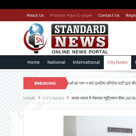
About Us
Prabhat Arjun E-paper
Contact Us
Regis
Home
National
International
City News
SHAN TRUST
पात्र मतदाताओं का नाम न कटे इसलिए काँग्रेस पार्टी द्वारा बीएलए 2 किए
BREAKING
NEWS
HOME
CITY NEWS
मानव रचना में नेशनल न्यूट्रिशन वीक-201