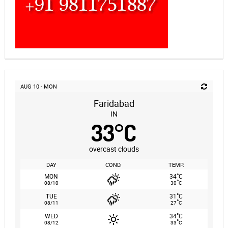
AUG 10 - MON
Faridabad
IN
33
°
C
overcast clouds
DAY
COND.
TEMP.
°
MON
34
C
°
08/10
30
C
°
TUE
31
C
°
08/11
27
C
°
WED
34
C
°
08/12
33
C