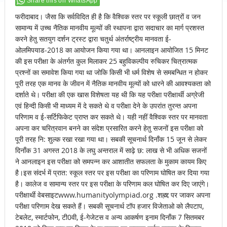
Share this on WhatsApp
फरीदाबाद। जैसा कि सर्वविदित ही है कि वैश्विक स्तर पर स्कूली छात्रों व जन
सामान्य में उच्च नैतिक मानवीय मूल्यों की स्थापना द्वारा सदाचार का मार्ग प्रशस्त
करने हेतु सतयुग दर्शन ट्रस्ट द्वारा चतुर्थ अंतर्राष्ट्रीय मानवता ई-
ओलमिपयाड-2018 का आयोजन किया गया था। आनलाइन आयोजित 15 मिनट
की इस परीक्षा के अंतर्गत कुल मिलाकर 25 बहुविकल्पीय रुचिकर चित्रात्मक
प्रश्नों का समावेश किया गया था जोकि किसी भी धर्म विशेष से समबन्धित न होकर
पूरी तरह एक मानव के जीवन में नैतिक मानवीय मूल्यों को धारने की आवश्यकता को
दर्शाते थे। परीक्षा की एक खास विशेषता यह थी कि यह परीक्षा परीक्षार्थी अग्रेजी
एवं हिन्दी किसी भी माध्यम में दे सकते थे व परीक्षा देने के उपरांत तुरन्त अपना
परिणाम व ई-सर्टिफिकेट प्राप्त कर सकते थे। यही नहीं वैश्विक स्तर पर मानवता
अपना कर चरित्रवान बनने का संदेश प्रसारित करने हेतु सजनों इस परीक्षा को
पूरी तरह नि: शुल्क रखा रखा गया था। सबकी सूचनार्थ दिनाँक 15 जून से लेकर
दिनाँक 31 अगस्त 2018 के लघु अन्तराल में साढ़े छ: लाख से भी अधिक सजनों
ने आनलाइन इस परीक्षा को समपन्न कर आशातीत सफलता के मुकाम कायम किए
है।इस संदर्भ में प्रात: स्कूल स्तर पर इस परीक्षा का परिणाम घोषित कर दिया गया
है। कालेज व सामान्य स्तर पर इस परीक्षा के परिणाम कल घोषित कर दिए जाएंगे।
परीक्षार्थी वेबसाइटwww.humanityolympiad.org .शह्म्द्द पर जाकर अपना
परीक्षा परिणाम देख सकते हैं। सबकी सूचनार्थ टॉप हजार विजेताओ को लैपटाप,
टेबलेट, स्मार्टफोन, टी0वी, ई-गेजेटस व अन्य आकर्षण इनाम दिनाँक 7 सितमबर