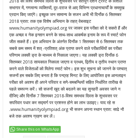
2018 को विश्व समभाव दिवस के शुभावसर पर सतयुग दर्शन ट्रस्ट के विशाल
सभागार में, गणमान्य व्यक्तियों, दूर-दराज से आए विभिन्न प्रधानाचार्यों के सममुख
प्रदान किए जाएंगे। इच्छुक जन सामान्य के सजन अभी भी दिनाँक 6 सितमबर
2018 प्रात: तक एक विशेष अभियान के तहत् वेबसाइट
www.humanityolympiad.org पर जाकर इस परीक्षा को दे सकते हैं और
एक अच्छा व नेक इन्सान बनने के साथ-साथ आकर्षक इनाम के रूप में स्मार्ट फोन
जीत सकते हैं। इस अभियान के अंतर्गत दिनाँक 1 सितमबर से 6 सितमबर तक
सबसे कम समय में शत् -प्रतिशत् अंक प्राप्त करने वाले परीक्षार्थियों का परीक्षा
परिणाम लक्की ड्रा के माध्यम से निकाला जाएगा। यह लक्की ड्रा दिनाँक 6
सितमबर 2018 सायकाल निकाला जाएगा व प्रथम, द्वितीय व तृतीय स्थान प्राप्त
करने वाले विजेताओं को मिलेगा स्मार्ट फोन। इस शुभ सूचना को जानने के पश्चात्
सजनों हम सबके लिए बनता है कि पन्द्रह मिनट के लिए आयोजित इस आनलाइन
परीक्षा को अवश्य ही अपने परिवार व सगे-समबन्धियों सहित निर्धारित तारीख से
पहले समपन्न करें। सो सजनों खुद को बदलने का यह सुनहरी अवसर जाने न
दीजिए और दिनाँक 7 सितमबर 2018-विश्व समभाव दिवस के शुभावसर पर
सपरिवार पधार कर सद्मार्ग पर प्रशस्त होने का लाभ उठाइए। याद रहे स
.www.humanityolympiad.org भी सजन अपना स्थान प्रात: साढे नौ
बजे तक अवश्य ग्रहण कर लें।
Share this on WhatsApp