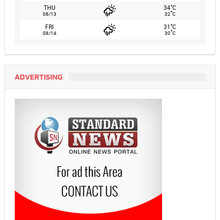
°
THU
34
C
°
08/13
32
C
°
FRI
31
C
°
08/14
30
C
ADVERTISING