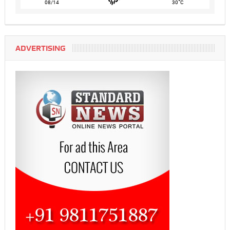
°
08/14
30
C
ADVERTISING