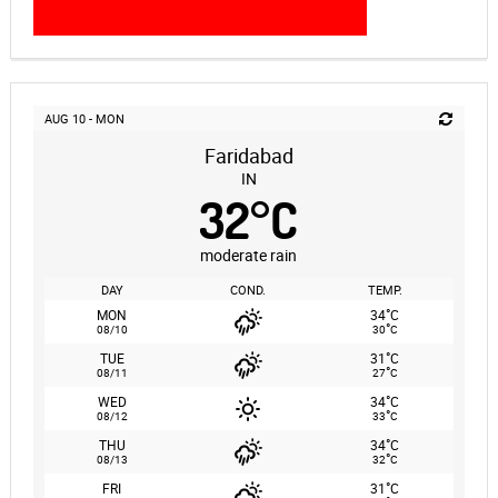
AUG 10 - MON
Faridabad
IN
32
°
C
moderate rain
DAY
COND.
TEMP.
°
MON
34
C
°
08/10
30
C
°
TUE
31
C
°
08/11
27
C
°
WED
34
C
°
08/12
33
C
°
THU
34
C
°
08/13
32
C
°
FRI
31
C