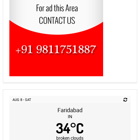
AUG 8 - SAT
Faridabad
IN
34
°
C
broken clouds