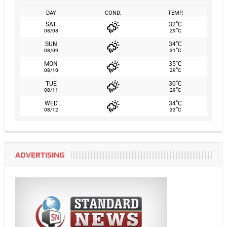
DAY
COND.
TEMP.
°
SAT
32
C
°
08/08
29
C
°
SUN
34
C
°
08/09
31
C
°
MON
35
C
°
08/10
29
C
°
TUE
30
C
°
08/11
29
C
°
WED
34
C
°
08/12
33
C
ADVERTISING