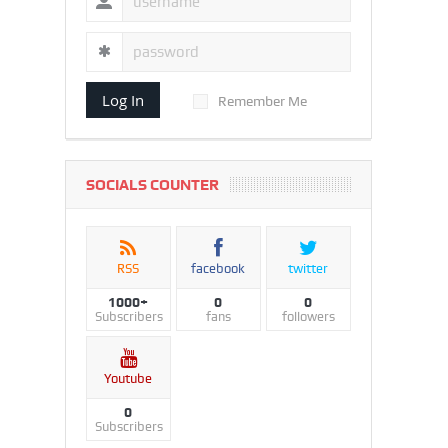
Log In
Remember Me
SOCIALS COUNTER
RSS
facebook
twitter
1000+
0
0
Subscribers
fans
followers
Youtube
0
Subscribers