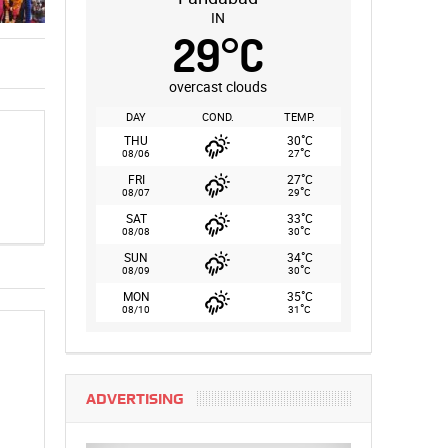
IN
29
°
C
overcast clouds
DAY
COND.
TEMP.
°
THU
30
C
°
08/06
27
C
°
FRI
27
C
°
08/07
29
C
°
SAT
33
C
°
08/08
30
C
°
SUN
34
C
°
08/09
30
C
°
MON
35
C
°
08/10
31
C
ADVERTISING