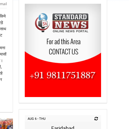
mail
किये
ड़े
 साथ
ंट
ामना
यासों
ै।
ै,
हे
तर
AUG 6 - THU
Faridabad