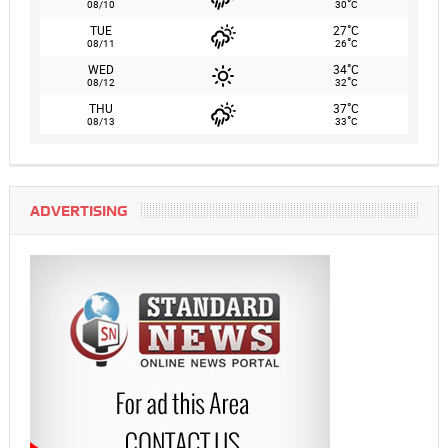
°
08/10
30
C
°
TUE
27
C
°
08/11
26
C
°
WED
34
C
°
08/12
32
C
°
THU
37
C
°
08/13
33
C
ADVERTISING