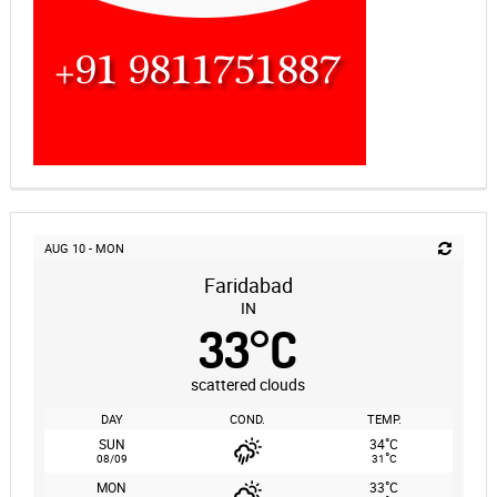
AUG 10 - MON
Faridabad
IN
33
°
C
scattered clouds
DAY
COND.
TEMP.
°
SUN
34
C
°
08/09
31
C
°
MON
33
C