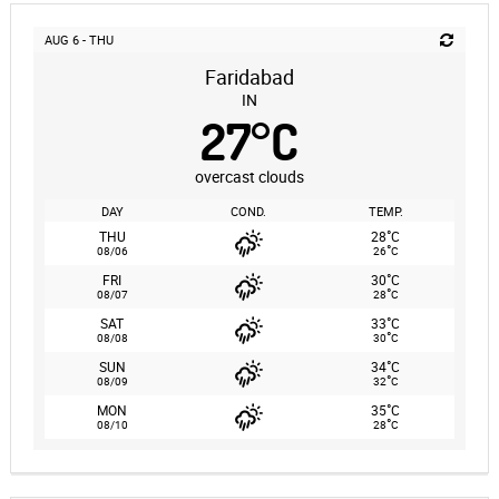
AUG 6 - THU
Faridabad
IN
27
°
C
overcast clouds
DAY
COND.
TEMP.
°
THU
28
C
°
08/06
26
C
°
FRI
30
C
°
08/07
28
C
°
SAT
33
C
°
08/08
30
C
°
SUN
34
C
°
08/09
32
C
°
MON
35
C
°
08/10
28
C